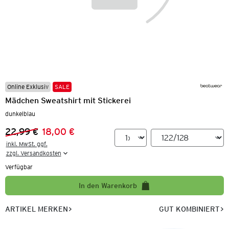
Online Exklusiv
SALE
Mädchen Sweatshirt mit Stickerei
dunkelblau
22,99 €
18,00 €
Vorheriger Preis:
Neuer Preis:
inkl. MwSt. ggf.

zzgl. Versandkosten
Verfügbar
In den Warenkorb
ARTIKEL MERKEN
GUT KOMBINIERT