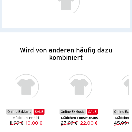
Wird von anderen häufig dazu
kombiniert
Online Exklusiv
SALE
Online Exklusiv
SALE
Online Exkl
Mädchen T-Shirt
Mädchen Loose-Jeans
Mädchen 
11,99 €
10,00 €
27,99 €
22,00 €
45,99 €
Vorheriger Preis:
Neuer Preis:
Vorheriger Preis:
Neuer Preis: