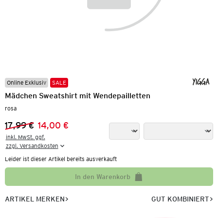
Online Exklusiv
SALE
Mädchen Sweatshirt mit Wendepailletten
rosa
17,99 €
14,00 €
Vorheriger Preis:
Neuer Preis:
inkl. MwSt. ggf.

zzgl. Versandkosten
Leider ist dieser Artikel bereits ausverkauft
In den Warenkorb
ARTIKEL MERKEN
GUT KOMBINIERT