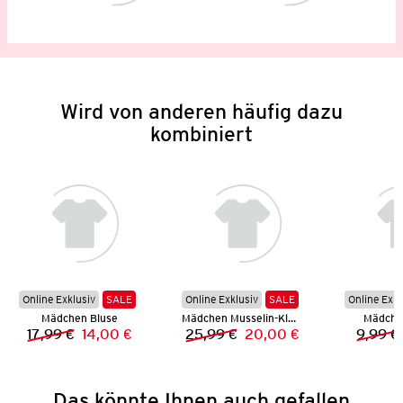
Wird von anderen häufig dazu
kombiniert
Online Exklusiv
SALE
Online Exklusiv
SALE
Online Exkl
Mädchen Bluse
Mädchen Musselin-Kleid
Mädchen
17,99 €
14,00 €
25,99 €
20,00 €
9,99 €
Vorheriger Preis:
Neuer Preis:
Vorheriger Preis:
Neuer Preis:
Das könnte Ihnen auch gefallen