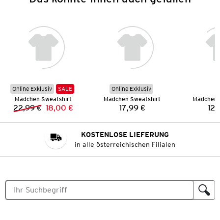
Online Exklusiv
SALE
Online Exklusiv
Mädchen Sweatshirt
Mädchen Sweatshirt
Mädchen 
22,99 €
18,00 €
17,99 €
12,
Vorheriger Preis:
Neuer Preis:
Preis:
KOSTENLOSE LIEFERUNG
in alle österreichischen Filialen