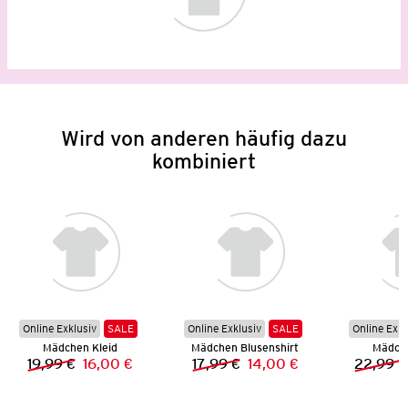
Wird von anderen häufig dazu
kombiniert
Online Exklusiv
SALE
Online Exklusiv
SALE
Online Exkl
Mädchen Kleid
Mädchen Blusenshirt
Mädche
19,99 €
16,00 €
17,99 €
14,00 €
22,99 €
Vorheriger Preis:
Neuer Preis:
Vorheriger Preis:
Neuer Preis: