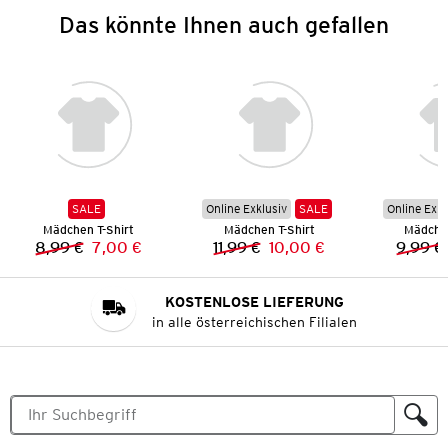
Das könnte Ihnen auch gefallen
SALE
Online Exklusiv
SALE
Online Exkl
Mädchen T-Shirt
Mädchen T-Shirt
Mädchen
8,99 €
7,00 €
11,99 €
10,00 €
9,99 €
Vorheriger Preis:
Neuer Preis:
Vorheriger Preis:
Neuer Preis:
KOSTENLOSE LIEFERUNG
in alle österreichischen Filialen