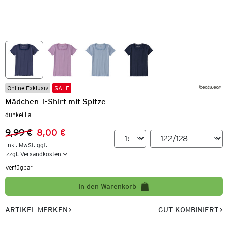
Online Exklusiv
SALE
Mädchen T-Shirt mit Spitze
dunkellila
9,99 €
8,00 €
Vorheriger Preis:
Neuer Preis:
inkl. MwSt. ggf.

zzgl. Versandkosten
Verfügbar
In den Warenkorb
ARTIKEL MERKEN
GUT KOMBINIERT