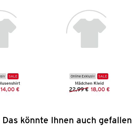
usiv
SALE
Online Exklusiv
SALE
lusenshirt
Mädchen Kleid
14,00 €
22,99 €
18,00 €
Vorheriger Preis:
Neuer Preis:
Vorheriger Preis:
Neuer Preis:
Das könnte Ihnen auch gefallen