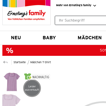
Mehr von Ernsting’s family
Keine Suchvorschläge gefund
NEU
BABY
MÄDCHEN
50%
Startseite
Mädchen T-Shirt
NACHHALTIG
Leider
Artikel leider ausverkauft
ausverkauft