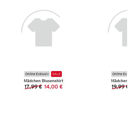
Online Exklusiv
SALE
Online Exkl
Mädchen Blusenshirt
Mädchen 
17,99 €
14,00 €
19,99 €
Vorheriger Preis:
Neuer Preis: