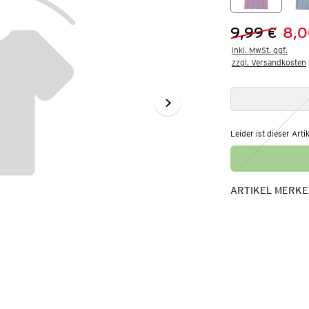
9,99 €
8,0
Vorheriger 
Neuer Preis
inkl. MwSt. ggf.

zzgl. Versandkosten
Leider ist dieser Arti
ARTIKEL MERK