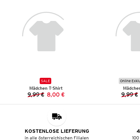
SALE
Online Exkl
Mädchen T-Shirt
Mädchen
9,99 €
8,00 €
9,99 €
Vorheriger Preis:
Neuer Preis:
KOSTENLOSE LIEFERUNG
4
in alle österreichischen Filialen
100