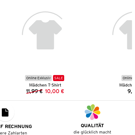
Online Exklusiv
SALE
Online 
Mädchen T-Shirt
Mädchen
11,99 €
10,00 €
9,
Vorheriger Preis:
Neuer Preis:
QUALITÄT
UF RECHNUNG
die glücklich macht
tere Zahlarten