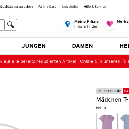
Qualitätsversprechen
Family Card
Newsletter
Hilfe & Service
Meine Filiale
Merkz
Filiale finden
en
JUNGEN
DAMEN
HE
 auf alle bereits reduzierten Artikel | Online & in unseren Fili
Online Exklusiv
SA
Mädchen T-S
helllila