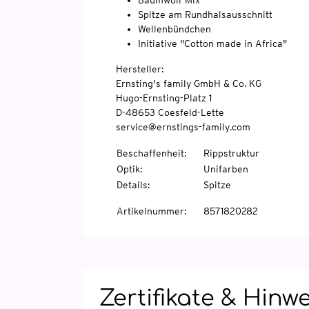
Baumwoll-Mix
Spitze am Rundhalsausschnitt
Wellenbündchen
Initiative "Cotton made in Africa"
Hersteller:
Ernsting's family GmbH & Co. KG
Hugo-Ernsting-Platz 1
D-48653 Coesfeld-Lette
service@ernstings-family.com
Beschaffenheit
:
Rippstruktur
Optik
:
Unifarben
Details
:
Spitze
Artikelnummer
:
8571820282
Zertifikate & Hinw