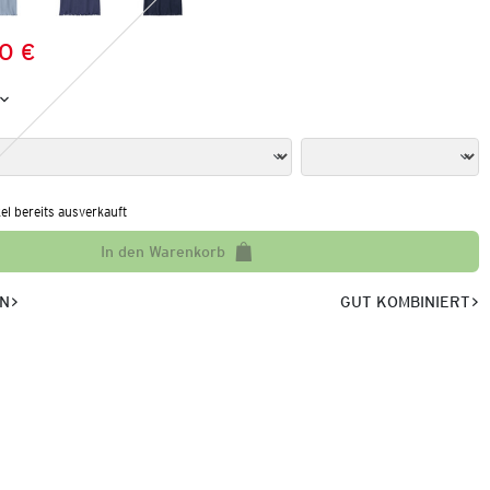
0 €
Preis:
:
kel bereits ausverkauft
In den Warenkorb
EN
GUT KOMBINIERT