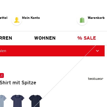
ettel
Mein Konto
Warenkorb
RREN
WOHNEN
% SALE
alen
LE
hirt mit Spitze