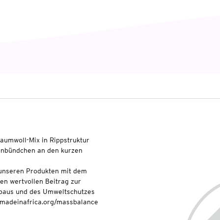
Baumwoll-Mix in Rippstruktur
lenbündchen an den kurzen
t unseren Produkten mit dem
nen wertvollen Beitrag zur
baus und des Umweltschutzes
onmadeinafrica.org/massbalance