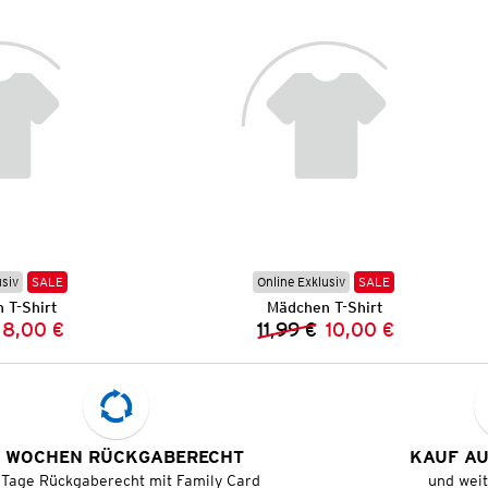
usiv
SALE
Online Exklusiv
SALE
 T-Shirt
Mädchen T-Shirt
8,00 €
11,99 €
10,00 €
Vorheriger Preis:
Neuer Preis:
Vorheriger Preis:
Neuer Preis:
 WOCHEN RÜCKGABERECHT
KAUF A
 Tage Rückgaberecht mit Family Card
und wei