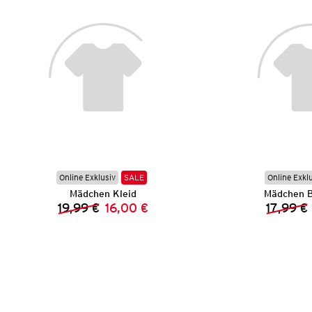
Online Exklusiv
SALE
Online Exkl
Mädchen Kleid
Mädchen B
19,99 €
16,00 €
17,99 €
Vorheriger Preis:
Neuer Preis: