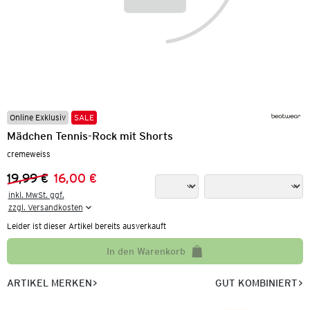
Online Exklusiv
SALE
Mädchen Tennis-Rock mit Shorts
cremeweiss
19,99 €
16,00 €
Vorheriger Preis:
Neuer Preis:
inkl. MwSt. ggf.

zzgl. Versandkosten
Leider ist dieser Artikel bereits ausverkauft
In den Warenkorb
ARTIKEL MERKEN
GUT KOMBINIERT