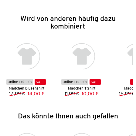
Wird von anderen häufig dazu
kombiniert
Online Exklusiv
SALE
Online Exklusiv
SALE
SA
Mädchen Blusenshirt
Mädchen T-Shirt
Mädch
17,99 €
14,00 €
11,99 €
10,00 €
15,99 €
Vorheriger Preis:
Neuer Preis:
Vorheriger Preis:
Neuer Preis:
Das könnte Ihnen auch gefallen