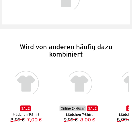
Wird von anderen häufig dazu
kombiniert
SALE
Online Exklusiv
SALE
SA
Mädchen T-Shirt
Mädchen T-Shirt
Mädchen
8,99 €
7,00 €
9,99 €
8,00 €
8,99 €
Vorheriger Preis:
Neuer Preis:
Vorheriger Preis:
Neuer Preis: