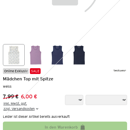
Online Exklusiv
SALE
Mädchen Top mit Spitze
weiss
7,99 €
6,00 €
Vorheriger Preis:
Neuer Preis:
inkl. MwSt. ggf.

zzgl. Versandkosten
Leider ist dieser Artikel bereits ausverkauft
In den Warenkorb