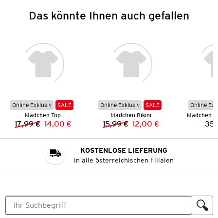
Das könnte Ihnen auch gefallen
Online Exklusiv
SALE
Online Exklusiv
SALE
Online Exk
Mädchen Top
Mädchen Bikini
Mädchen R
17,99 €
14,00 €
15,99 €
12,00 €
35,
Vorheriger Preis:
Neuer Preis:
Vorheriger Preis:
Neuer Preis:
KOSTENLOSE LIEFERUNG
in alle österreichischen Filialen