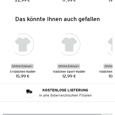
22,99 €
17,99 €
19,
Preis:
Preis:
Das könnte Ihnen auch gefallen
Online Exklusiv
Online Exklusiv
Online 
3 Mädchen Radler
Mädchen Sport-Radler
Mädchen Sp
15,99 €
12,99 €
10,
Preis:
Preis:
KOSTENLOSE LIEFERUNG
in alle österreichischen Filialen