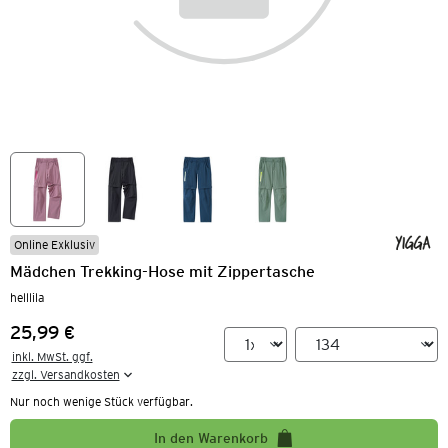
Online Exklusiv
Mädchen Trekking-Hose mit Zippertasche
helllila
25,99 €
Preis:
inkl. MwSt. ggf.

zzgl. Versandkosten
Nur noch wenige Stück verfügbar.
In den Warenkorb