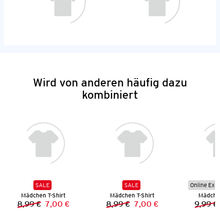
Wird von anderen häufig dazu
kombiniert
SALE
SALE
Online Exkl
Mädchen T-Shirt
Mädchen T-Shirt
Mädchen
8,99 €
7,00 €
8,99 €
7,00 €
9,99 €
Vorheriger Preis:
Neuer Preis:
Vorheriger Preis:
Neuer Preis: