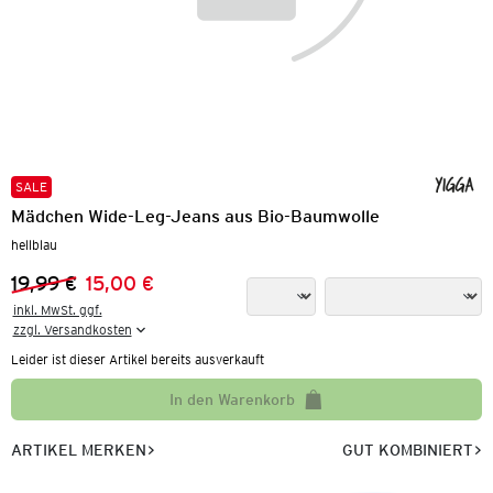
SALE
Mädchen Wide-Leg-Jeans aus Bio-Baumwolle
hellblau
19,99 €
15,00 €
Vorheriger Preis:
Neuer Preis:
inkl. MwSt. ggf.

zzgl. Versandkosten
Leider ist dieser Artikel bereits ausverkauft
In den Warenkorb
ARTIKEL MERKEN
GUT KOMBINIERT