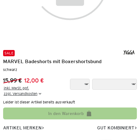
SALE
MARVEL Badeshorts mit Boxershortsbund
schwarz
15,99 €
12,00 €
Vorheriger Preis:
Neuer Preis:
inkl. MwSt. ggf.

zzgl. Versandkosten
Leider ist dieser Artikel bereits ausverkauft
In den Warenkorb
ARTIKEL MERKEN
GUT KOMBINIERT