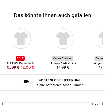
Das könnte Ihnen auch gefallen
SALE
Online Exklusiv
Online 
MARVEL Badeshorts
Jungen Badeshorts
Jungen B
15,99 €
12,00 €
17,99 €
17,
Vorheriger Preis:
Neuer Preis:
Preis:
KOSTENLOSE LIEFERUNG
in alle österreichischen Filialen