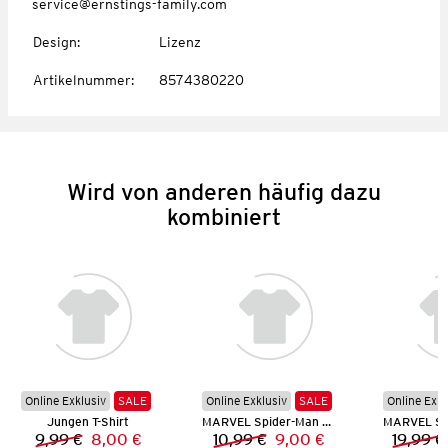
service@ernstings-family.com
Design
:
Lizenz
Artikelnummer
:
8574380220
Wird von anderen häufig dazu
kombiniert
Online Exklusiv
SALE
Online Exklusiv
SALE
Online Exkl
Jungen T-Shirt
MARVEL Spider-Man T-Shirt
9,99 €
8,00 €
10,99 €
9,00 €
19,99 €
Vorheriger Preis:
Neuer Preis:
Vorheriger Preis:
Neuer Preis: