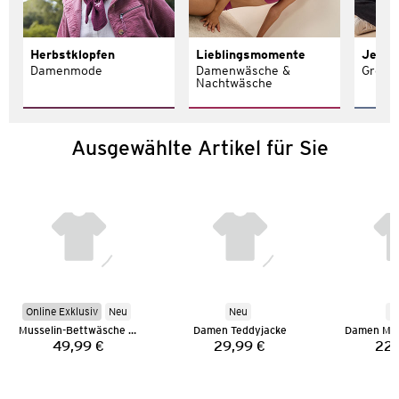
Herbstklopfen
Lieblingsmomente
Jeans 
Damenmode
Damenwäsche &
Größe
Nachtwäsche
Ausgewählte Artikel für Sie
Online Exklusiv
Neu
Neu
N
Musselin-Bettwäsche 135 x 200 cm
Damen Teddyjacke
Damen Mus
49,99 €
29,99 €
22,
Preis:
Preis: