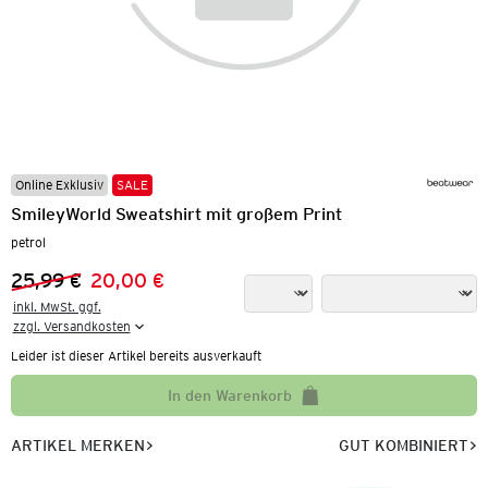
Online Exklusiv
SALE
SmileyWorld Sweatshirt mit großem Print
petrol
25,99 €
20,00 €
Vorheriger Preis:
Neuer Preis:
inkl. MwSt. ggf.

zzgl. Versandkosten
Leider ist dieser Artikel bereits ausverkauft
In den Warenkorb
ARTIKEL MERKEN
GUT KOMBINIERT