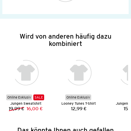
Wird von anderen häufig dazu
kombiniert
Online Exklusiv
SALE
Online Exklusiv
Jungen Sweatshirt
Looney Tunes T-Shirt
Jungen S
19,99 €
16,00 €
12,99 €
15,
Vorheriger Preis:
Neuer Preis:
Preis:
Das könnte Ihnen auch gefallen