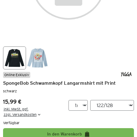
Online Exklusiv
SpongeBob Schwammkopf Langarmshirt mit Print
schwarz
15,99 €
Preis:
inkl. MwSt. ggf.

zzgl. Versandkosten
Verfügbar
In den Warenkorb