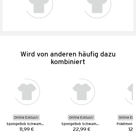
Wird von anderen häufig dazu
kombiniert
Online Exklusiv
Online Exklusiv
Online Exk
SpongeBob Schwammkopf T-Shirt
SpongeBob Schwammkopf Sweatshirt
Pokémon L
11,99 €
22,99 €
12,
Preis:
Preis: