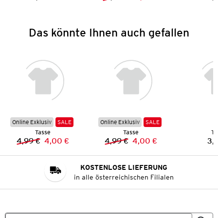
Preis:
Vorheriger Preis:
Neuer Preis:
Das könnte Ihnen auch gefallen
Online Exklusiv
SALE
Online Exklusiv
SALE
Tasse
Tasse
Ta
4,99 €
4,00 €
4,99 €
4,00 €
3,
Vorheriger Preis:
Neuer Preis:
Vorheriger Preis:
Neuer Preis:
KOSTENLOSE LIEFERUNG
in alle österreichischen Filialen