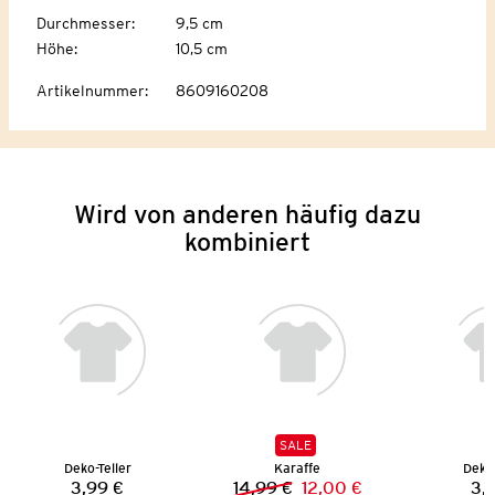
Durchmesser
:
9,5 cm
Höhe
:
10,5 cm
Artikelnummer
:
8609160208
Wird von anderen häufig dazu
kombiniert
SALE
Deko-Teller
Karaffe
Deko-
3,99 €
14,99 €
12,00 €
3,