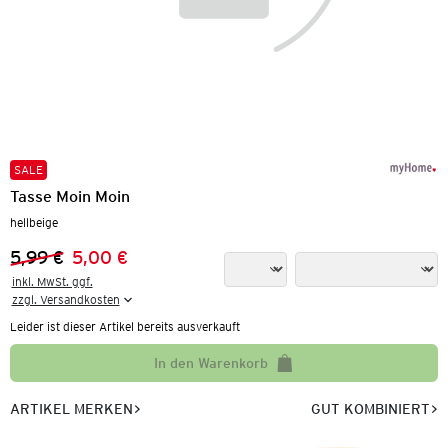
SALE
Tasse Moin Moin
hellbeige
5,99 €
5,00 €
Vorheriger Preis:
Neuer Preis:
inkl. MwSt. ggf.

zzgl. Versandkosten
Leider ist dieser Artikel bereits ausverkauft
In den Warenkorb
ARTIKEL MERKEN
GUT KOMBINIERT