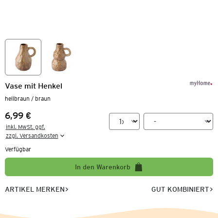
Vase mit Henkel
hellbraun / braun
6,99 €
Preis:
inkl. MwSt. ggf.

zzgl. Versandkosten
Verfügbar
In den Warenkorb
ARTIKEL MERKEN
GUT KOMBINIERT