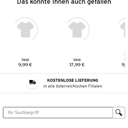
Das könnte Ihnen auch gefallen
N
Vase
Vase
V
9,99 €
17,99 €
9,
Preis:
Preis:
KOSTENLOSE LIEFERUNG
in alle österreichischen Filialen