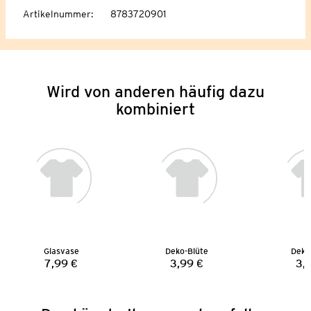
Artikelnummer
:
8783720901
Wird von anderen häufig dazu
kombiniert
Glasvase
Deko-Blüte
Deko
7,99 €
3,99 €
3,
Preis:
Preis: