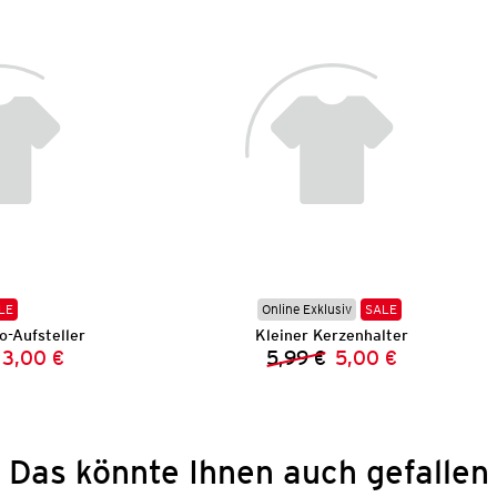
LE
Online Exklusiv
SALE
o-Aufsteller
Kleiner Kerzenhalter
3,00 €
5,99 €
5,00 €
Vorheriger Preis:
Neuer Preis:
Vorheriger Preis:
Neuer Preis:
Das könnte Ihnen auch gefallen