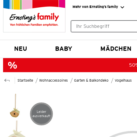
Mehr von Ernsting’s family
Keine Suchvorschläge gefund
NEU
BABY
MÄDCHEN
50%
Startseite
Wohnaccessoires
Garten & Balkondeko
Vogelhaus
Leider
Artikel leider ausverkauft
ausverkauft