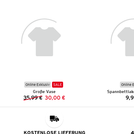
Online Exklusiv
SALE
Online 
Große Vase
Spannbettlak
35,99 €
30,00 €
9,9
Vorheriger Preis:
Neuer Preis:
KOSTENLOSE LIEFERUNG
4