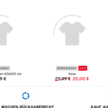
Exklusiv
Online Exklusiv
SALE
en 60x120 cm
Vase
9 €
25,99 €
20,00 €
Preis:
Vorheriger Preis:
Neuer Preis:
 WOCHEN RÜCKGABERECHT
KAUF A