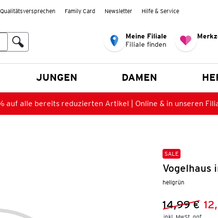
Qualitätsversprechen
Family Card
Newsletter
Hilfe & Service
Meine Filiale
Merkz
Filiale finden
en
JUNGEN
DAMEN
HE
 auf alle bereits reduzierten Artikel | Online & in unseren Fili
SALE
Vogelhaus i
hellgrün
14,99 €
12
Vorheriger 
Neuer Preis
inkl. MwSt. ggf.
