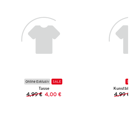
Online Exklusiv
SALE
SA
Tasse
Kunstbl
4,99 €
4,00 €
4,99 €
Vorheriger Preis:
Neuer Preis: