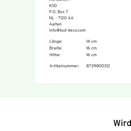
KSD
P.O. Box 7
NL - 7120 AA
Aalten
info@ksd-deco.com
Länge
:
14 cm
Breite
:
16 cm
Höhe
:
16 cm
Artikelnummer
:
8739800312
Wird