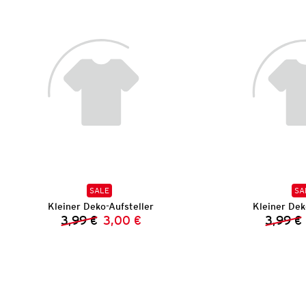
SALE
SA
Kleiner Deko-Aufsteller
Kleiner Dek
3,99 €
3,00 €
3,99 €
Vorheriger Preis:
Neuer Preis: