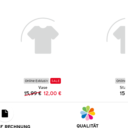
Online Exklusiv
SALE
Online 
Vase
Sta
15,99 €
12,00 €
15,
Vorheriger Preis:
Neuer Preis:
QUALITÄT
UF RECHNUNG