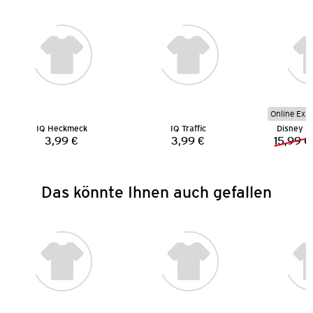
Online Exkl
IQ Heckmeck
IQ Traffic
Disney St
3,99 €
3,99 €
15,99 €
Preis:
Preis:
Das könnte Ihnen auch gefallen