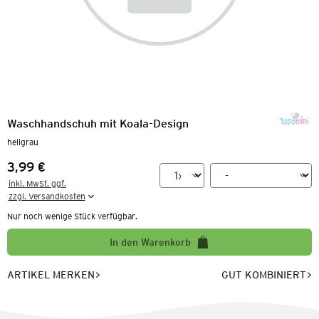
Waschhandschuh mit Koala-Design
hellgrau
3,99 €
Preis:
inkl. MwSt. ggf.

zzgl. Versandkosten
Nur noch wenige Stück verfügbar.
In den Warenkorb
ARTIKEL MERKEN
GUT KOMBINIERT