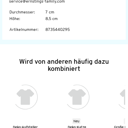
service@ernstings-family.com
Durchmesser
:
7 cm
Höhe
:
8,5 cm
Artikelnummer
:
8735440295
Wird von anderen häufig dazu
kombiniert
Neu
N
Deko-Aufsteller
Deko-Katze
Große D