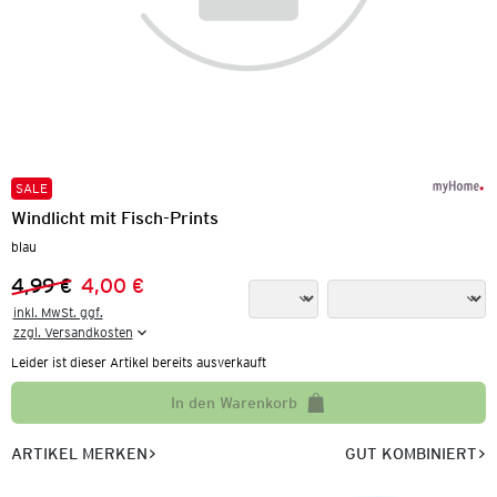
SALE
Windlicht mit Fisch-Prints
blau
4,99 €
4,00 €
Vorheriger Preis:
Neuer Preis:
inkl. MwSt. ggf.

zzgl. Versandkosten
Leider ist dieser Artikel bereits ausverkauft
In den Warenkorb
ARTIKEL MERKEN
GUT KOMBINIERT