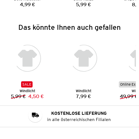
4,99 €
5,99 €
8,
Preis:
Preis:
Das könnte Ihnen auch gefallen
SALE
Online Exkl
Windlicht
Windlicht
Wind
5,99 €
4,50 €
7,99 €
49,99 €
Vorheriger Preis:
Neuer Preis:
Preis:
KOSTENLOSE LIEFERUNG
in alle österreichischen Filialen