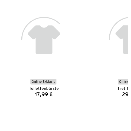
Online Exklusiv
Online 
Toilettenbürste
Tret-M
17,99 €
29,
Preis: