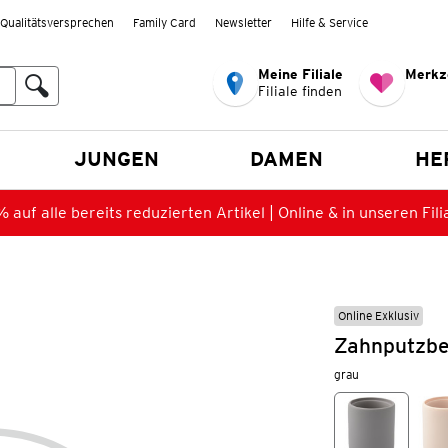
Qualitätsversprechen
Family Card
Newsletter
Hilfe & Service
Meine Filiale
Merkz
Filiale finden
en
JUNGEN
DAMEN
HE
 auf alle bereits reduzierten Artikel | Online & in unseren Fili
Online Exklusiv
Zahnputzbe
grau