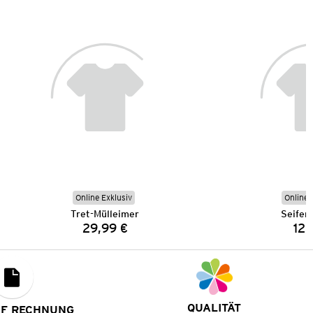
Online Exklusiv
Online 
Tret-Mülleimer
Seifen
29,99 €
12,
Preis:
QUALITÄT
UF RECHNUNG