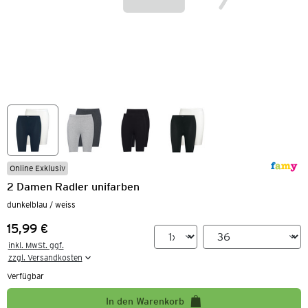
Online Exklusiv
2 Damen Radler unifarben
dunkelblau / weiss
15,99 €
Preis:
inkl. MwSt. ggf.

zzgl. Versandkosten
Verfügbar
In den Warenkorb