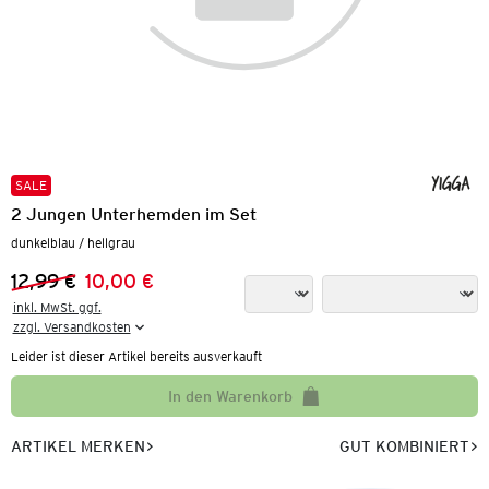
SALE
2 Jungen Unterhemden im Set
dunkelblau / hellgrau
12,99 €
10,00 €
Vorheriger Preis:
Neuer Preis:
inkl. MwSt. ggf.

zzgl. Versandkosten
Leider ist dieser Artikel bereits ausverkauft
In den Warenkorb
ARTIKEL MERKEN
GUT KOMBINIERT