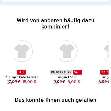
Wird von anderen häufig dazu
kombiniert
SALE
Online Exklusiv
SALE
3 für 2
3 Jungen Unterhemden
Jungen T-Shirt
Jungen
17,99 €
15,00 €
9,99 €
8,00 €
6,99 €
Vorheriger Preis:
Neuer Preis:
Vorheriger Preis:
Neuer Preis:
Das könnte Ihnen auch gefallen