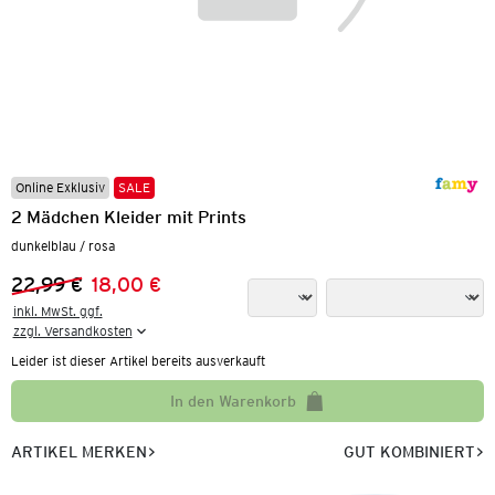
Online Exklusiv
SALE
2 Mädchen Kleider mit Prints
dunkelblau / rosa
22,99 €
18,00 €
Vorheriger Preis:
Neuer Preis:
inkl. MwSt. ggf.

zzgl. Versandkosten
Leider ist dieser Artikel bereits ausverkauft
In den Warenkorb
ARTIKEL MERKEN
GUT KOMBINIERT