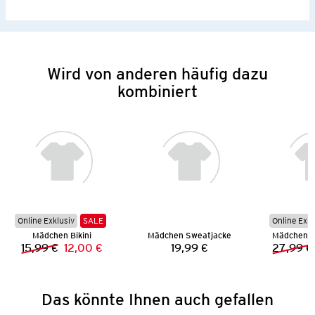
Wird von anderen häufig dazu
kombiniert
Online Exklusiv
SALE
Online Exkl
Mädchen Bikini
Mädchen Sweatjacke
Mädchen L
15,99 €
12,00 €
19,99 €
27,99 €
Vorheriger Preis:
Neuer Preis:
Preis:
Das könnte Ihnen auch gefallen