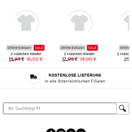
Online Exklusiv
SALE
Online Exklusiv
SALE
Online 
2 Mädchen Kleider
2 Mädchen Kleider
2 Mädche
19,99 €
16,00 €
17,99 €
14,00 €
25,
Vorheriger Preis:
Neuer Preis:
Vorheriger Preis:
Neuer Preis:
KOSTENLOSE LIEFERUNG
in alle österreichischen Filialen