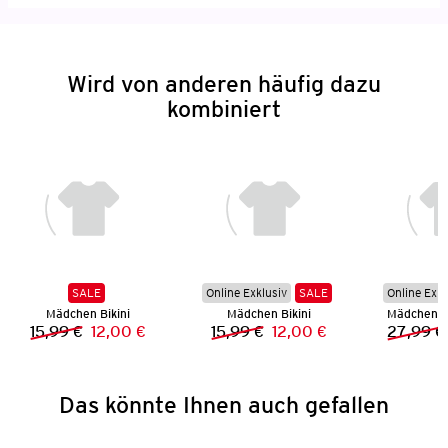
Wird von anderen häufig dazu
kombiniert
SALE
Online Exklusiv
SALE
Online Exkl
Mädchen Bikini
Mädchen Bikini
Mädchen L
15,99 €
12,00 €
15,99 €
12,00 €
27,99 €
Vorheriger Preis:
Neuer Preis:
Vorheriger Preis:
Neuer Preis:
Das könnte Ihnen auch gefallen