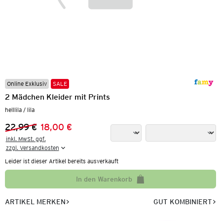
Online Exklusiv
SALE
2 Mädchen Kleider mit Prints
helllila / lila
22,99 €
18,00 €
Vorheriger Preis:
Neuer Preis:
inkl. MwSt. ggf.

zzgl. Versandkosten
Leider ist dieser Artikel bereits ausverkauft
In den Warenkorb
ARTIKEL MERKEN
GUT KOMBINIERT