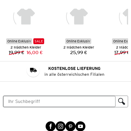
Online Exklusiv
SALE
Online Exklusiv
Online Exkl
2 Mädchen Kleider
2 Mädchen Kleider
2 Mädche
19,99 €
16,00 €
25,99 €
17,99 €
Vorheriger Preis:
Neuer Preis:
Preis:
KOSTENLOSE LIEFERUNG
in alle österreichischen Filialen