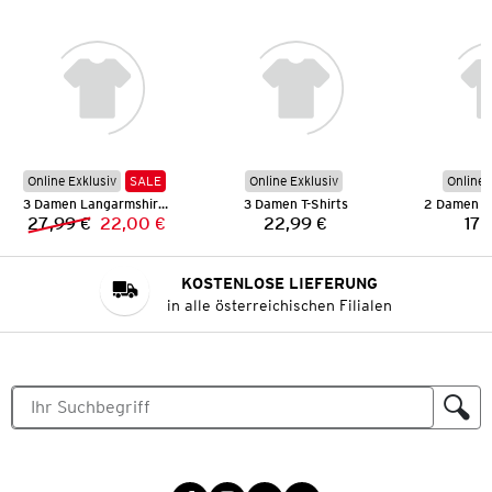
Online Exklusiv
SALE
Online Exklusiv
Online 
3 Damen Langarmshirts
3 Damen T-Shirts
2 Damen 3
27,99 €
22,00 €
22,99 €
17,
Vorheriger Preis:
Neuer Preis:
Preis:
KOSTENLOSE LIEFERUNG
in alle österreichischen Filialen