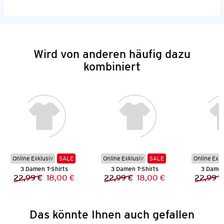
Wird von anderen häufig dazu
kombiniert
Online Exklusiv
SALE
Online Exklusiv
SALE
Online Exkl
3 Damen T-Shirts
3 Damen T-Shirts
3 Damen
22,99 €
18,00 €
22,99 €
18,00 €
22,99 €
Vorheriger Preis:
Neuer Preis:
Vorheriger Preis:
Neuer Preis:
Das könnte Ihnen auch gefallen