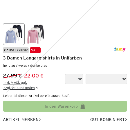
Online Exklusiv
SALE
3 Damen Langarmshirts in Unifarben
hellblau / weiss / dunkelblau
27,99 €
22,00 €
Vorheriger Preis:
Neuer Preis:
inkl. MwSt. ggf.

zzgl. Versandkosten
Leider ist dieser Artikel bereits ausverkauft
In den Warenkorb
ARTIKEL MERKEN
GUT KOMBINIERT