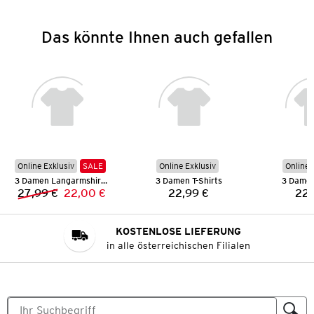
Das könnte Ihnen auch gefallen
Online Exklusiv
SALE
Online Exklusiv
Online 
3 Damen Langarmshirts
3 Damen T-Shirts
3 Damen
27,99 €
22,00 €
22,99 €
22,
Vorheriger Preis:
Neuer Preis:
Preis:
KOSTENLOSE LIEFERUNG
in alle österreichischen Filialen