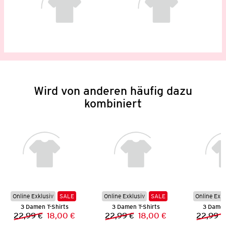
Wird von anderen häufig dazu
kombiniert
Online Exklusiv
SALE
Online Exklusiv
SALE
Online Exkl
3 Damen T-Shirts
3 Damen T-Shirts
3 Damen
22,99 €
18,00 €
22,99 €
18,00 €
22,99 €
Vorheriger Preis:
Neuer Preis:
Vorheriger Preis:
Neuer Preis: