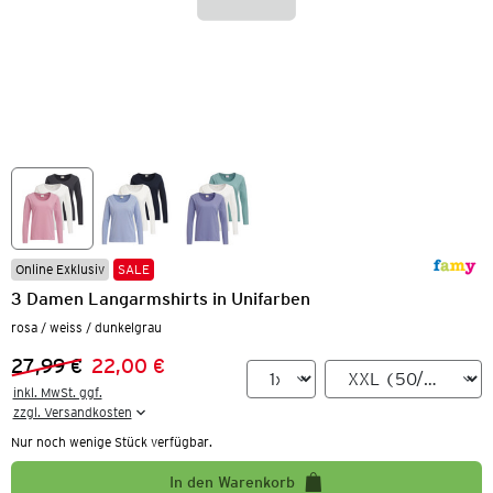
Online Exklusiv
SALE
3 Damen Langarmshirts in Unifarben
rosa / weiss / dunkelgrau
27,99 €
22,00 €
Vorheriger Preis:
Neuer Preis:
inkl. MwSt. ggf.

zzgl. Versandkosten
Nur noch wenige Stück verfügbar.
In den Warenkorb