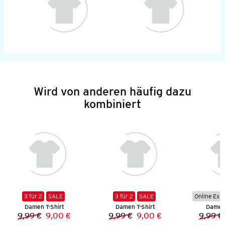
Wird von anderen häufig dazu
kombiniert
3 für 2
SALE
3 für 2
SALE
Online Exkl
Damen T-Shirt
Damen T-Shirt
Damen 
9,99 €
9,00 €
9,99 €
9,00 €
9,99 €
Vorheriger Preis:
Neuer Preis:
Vorheriger Preis:
Neuer Preis: