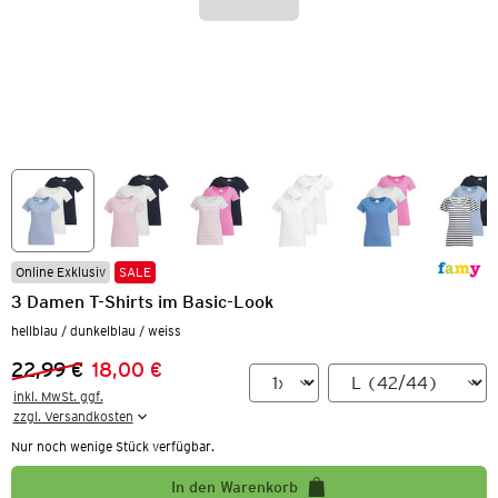
Online Exklusiv
SALE
3 Damen T-Shirts im Basic-Look
hellblau / dunkelblau / weiss
22,99 €
18,00 €
Vorheriger Preis:
Neuer Preis:
inkl. MwSt. ggf.

zzgl. Versandkosten
Nur noch wenige Stück verfügbar.
In den Warenkorb