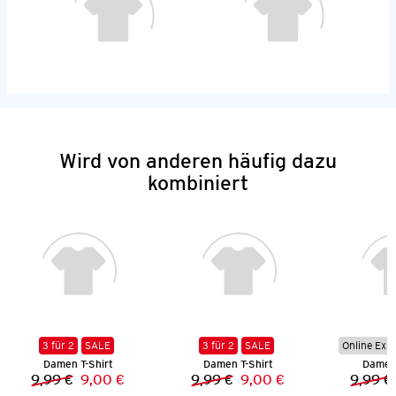
Wird von anderen häufig dazu
kombiniert
3 für 2
SALE
3 für 2
SALE
Online Exkl
Damen T-Shirt
Damen T-Shirt
Damen 
9,99 €
9,00 €
9,99 €
9,00 €
9,99 €
Vorheriger Preis:
Neuer Preis:
Vorheriger Preis:
Neuer Preis: