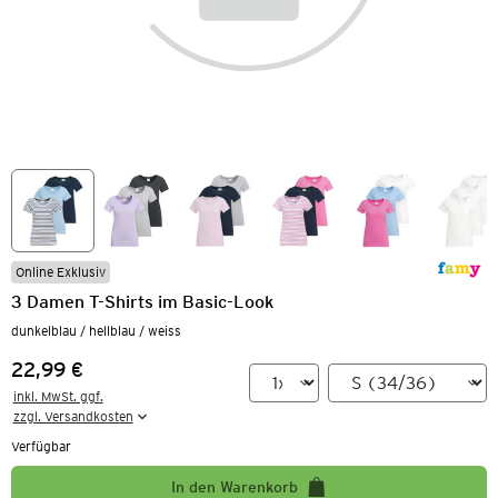
Online Exklusiv
3 Damen T-Shirts im Basic-Look
dunkelblau / hellblau / weiss
22,99 €
Preis:
inkl. MwSt. ggf.

zzgl. Versandkosten
Verfügbar
In den Warenkorb