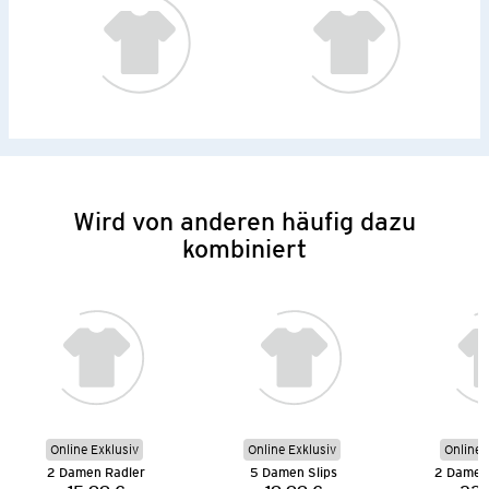
Wird von anderen häufig dazu
kombiniert
Online Exklusiv
Online Exklusiv
Online 
2 Damen Radler
5 Damen Slips
2 Damen