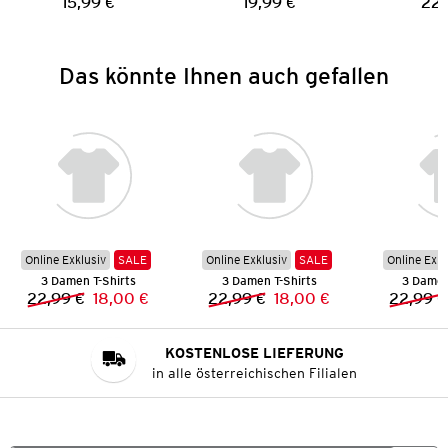
15,99 €
19,99 €
22,
Preis:
Preis:
Das könnte Ihnen auch gefallen
Online Exklusiv
SALE
Online Exklusiv
SALE
Online Exkl
3 Damen T-Shirts
3 Damen T-Shirts
3 Damen
22,99 €
18,00 €
22,99 €
18,00 €
22,99 €
Vorheriger Preis:
Neuer Preis:
Vorheriger Preis:
Neuer Preis:
KOSTENLOSE LIEFERUNG
in alle österreichischen Filialen