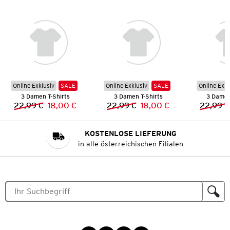
Online Exklusiv
SALE
Online Exklusiv
SALE
Online Exkl
3 Damen T-Shirts
3 Damen T-Shirts
3 Damen
22,99 €
18,00 €
22,99 €
18,00 €
22,99 €
Vorheriger Preis:
Neuer Preis:
Vorheriger Preis:
Neuer Preis:
KOSTENLOSE LIEFERUNG
in alle österreichischen Filialen