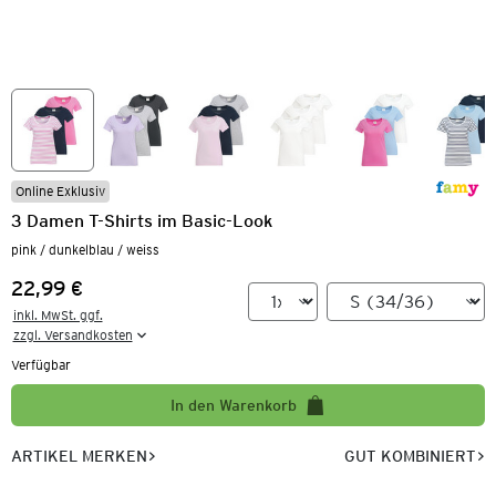
Online Exklusiv
3 Damen T-Shirts im Basic-Look
pink / dunkelblau / weiss
22,99 €
Preis:
inkl. MwSt. ggf.

zzgl. Versandkosten
Verfügbar
In den Warenkorb
ARTIKEL MERKEN
GUT KOMBINIERT