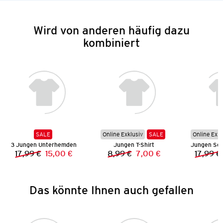
Wird von anderen häufig dazu
kombiniert
SALE
Online Exklusiv
SALE
Online Exkl
3 Jungen Unterhemden
Jungen T-Shirt
17,99 €
15,00 €
8,99 €
7,00 €
17,99 €
Vorheriger Preis:
Neuer Preis:
Vorheriger Preis:
Neuer Preis:
Das könnte Ihnen auch gefallen