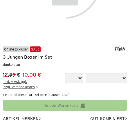
Online Exklusiv
SALE
3 Jungen Boxer im Set
dunkelblau
12,99 €
10,00 €
Vorheriger Preis:
Neuer Preis:
inkl. MwSt. ggf.

zzgl. Versandkosten
Leider ist dieser Artikel bereits ausverkauft
In den Warenkorb
ARTIKEL MERKEN
GUT KOMBINIERT