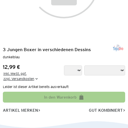
3 Jungen Boxer in verschiedenen Dessins
dunkelblau
12,99 €
Preis:
inkl. MwSt. ggf.

zzgl. Versandkosten
Leider ist dieser Artikel bereits ausverkauft
In den Warenkorb
ARTIKEL MERKEN
GUT KOMBINIERT