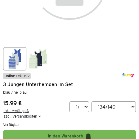
Online Exklusiv
3 Jungen Unterhemden im Set
blau / hellblau
15,99 €
Preis:
inkl. MwSt. ggf.

zzgl. Versandkosten
Verfügbar
In den Warenkorb