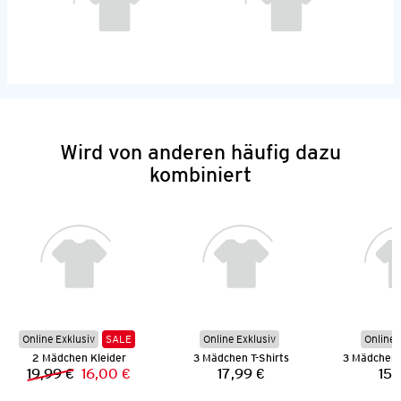
Wird von anderen häufig dazu
kombiniert
Online Exklusiv
SALE
Online Exklusiv
Online 
2 Mädchen Kleider
3 Mädchen T-Shirts
19,99 €
16,00 €
17,99 €
15,
Vorheriger Preis:
Neuer Preis:
Preis: