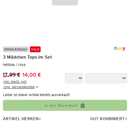
Online Exklusiv
SALE
3 Mädchen Tops im Set
hellblau / rosa
17,99 €
14,00 €
Vorheriger Preis:
Neuer Preis:
inkl. MwSt. ggf.

zzgl. Versandkosten
Leider ist dieser Artikel bereits ausverkauft
In den Warenkorb
ARTIKEL MERKEN
GUT KOMBINIERT