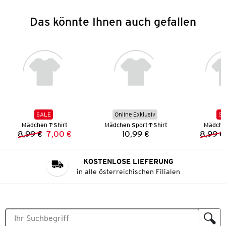
Das könnte Ihnen auch gefallen
SALE
Online Exklusiv
SA
Mädchen T-Shirt
Mädchen Sport-T-Shirt
Mädchen
8,99 €
7,00 €
10,99 €
8,99 €
Vorheriger Preis:
Neuer Preis:
Preis:
KOSTENLOSE LIEFERUNG
in alle österreichischen Filialen