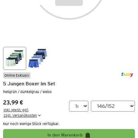
Online Exklusiv
5 Jungen Boxer im Set
hellgrün / dunkelgrau / weiss
23,99 €
Preis:
inkl. MwSt. ggf.

zzgl. Versandkosten
Nur noch wenige Stück verfügbar.
In den Warenkorb