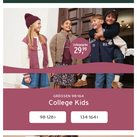
GRÖSSEN 98-164
College Kids
98-128
134-164