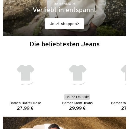
DAMENMODE
Verliebt in entspannt
Jetzt shoppen
Die beliebtesten Jeans
Online Exklusiv
Damen Barrel-Hose
Damen Mom-Jeans
Damen Wid
27,99 €
29,99 €
27,
Preis:
Preis: