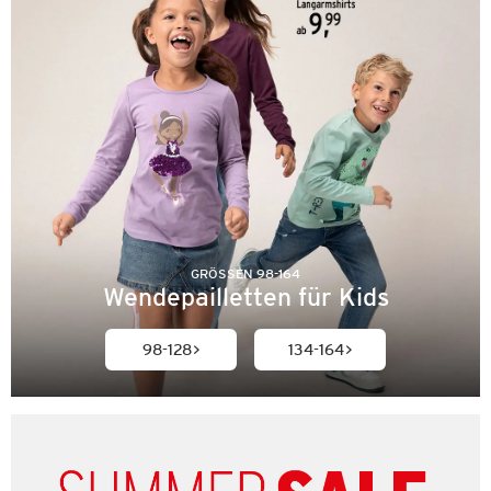
GRÖSSEN 98-164
Wendepailletten für Kids
98-128
134-164