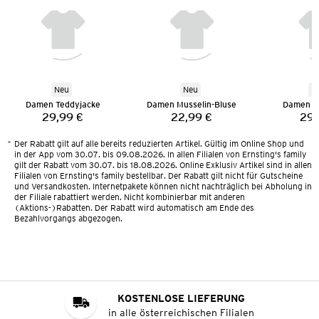
Neu
Neu
N
Damen Teddyjacke
Damen Musselin-Bluse
Damen T
29,99 €
22,99 €
29,
Preis:
Preis:
*
Der Rabatt gilt auf alle bereits reduzierten Artikel. Gültig im Online Shop und
in der App vom 30.07. bis 09.08.2026. In allen Filialen von Ernsting's family
gilt der Rabatt vom 30.07. bis 18.08.2026. Online Exklusiv Artikel sind in allen
Filialen von Ernsting's family bestellbar. Der Rabatt gilt nicht für Gutscheine
und Versandkosten. Internetpakete können nicht nachträglich bei Abholung in
der Filiale rabattiert werden. Nicht kombinierbar mit anderen
(Aktions-)Rabatten. Der Rabatt wird automatisch am Ende des
Bezahlvorgangs abgezogen.
KOSTENLOSE LIEFERUNG
in alle österreichischen Filialen