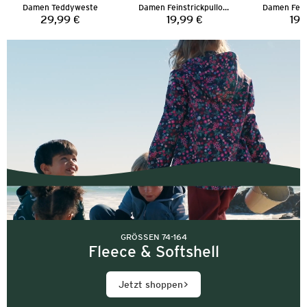
Damen Teddyweste
Damen Feinstrickpullover
29,99 €
19,99 €
19,
Preis:
Preis:
GRÖSSEN 74-164
Fleece & Softshell
Jetzt shoppen