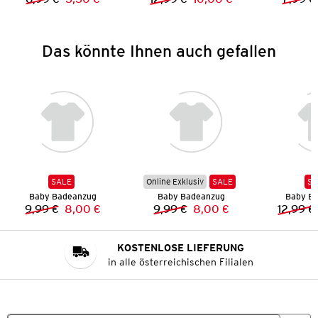
Vorheriger Preis:
Neuer Preis:
Vorheriger Preis:
Neuer Preis:
Das könnte Ihnen auch gefallen
SALE
Online Exklusiv
SALE
SA
Baby Badeanzug
Baby Badeanzug
Baby B
9,99 €
8,00 €
9,99 €
8,00 €
12,99 €
Vorheriger Preis:
Neuer Preis:
Vorheriger Preis:
Neuer Preis:
KOSTENLOSE LIEFERUNG
in alle österreichischen Filialen