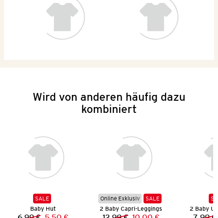
Wird von anderen häufig dazu
kombiniert
SALE
Online Exklusiv
SALE
SA
Baby Hut
2 Baby Capri-Leggings
2 Baby U
6,99 €
5,50 €
12,99 €
10,00 €
7,99 €