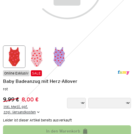
Online Exklusiv
SALE
Baby Badeanzug mit Herz-Allover
rot
9,99 €
8,00 €
Vorheriger Preis:
Neuer Preis:
inkl. MwSt. ggf.

zzgl. Versandkosten
Leider ist dieser Artikel bereits ausverkauft
In den Warenkorb