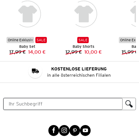
Online Exklusiv
SALE
SALE
Online Exkl
Baby Set
Baby Shorts
Bab
17,99 €
14,00 €
12,99 €
10,00 €
15,99 €
Vorheriger Preis:
Neuer Preis:
Vorheriger Preis:
Neuer Preis:
KOSTENLOSE LIEFERUNG
in alle österreichischen Filialen