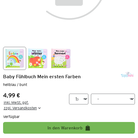
Baby Fühlbuch Mein ersten Farben
hellblau / bunt
4,99 €
Preis:
inkl. MwSt. ggf.

zzgl. Versandkosten
Verfügbar
In den Warenkorb