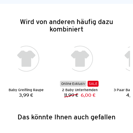
Wird von anderen häufig dazu
kombiniert
Online Exklusiv
SALE
Baby Greifling Raupe
2 Baby Unterhemden
3,99 €
11,99 €
6,00 €
4,
Preis:
Vorheriger Preis:
Neuer Preis:
Das könnte Ihnen auch gefallen