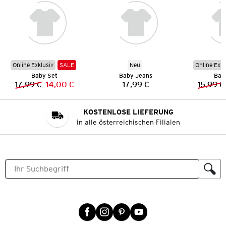
Online Exklusiv
SALE
Neu
Online Exkl
Baby Set
Baby Jeans
Bab
17,99 €
14,00 €
17,99 €
15,99 €
Vorheriger Preis:
Neuer Preis:
Preis:
KOSTENLOSE LIEFERUNG
in alle österreichischen Filialen