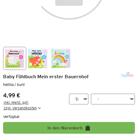
Baby Fühlbuch Mein erster Bauernhof
helllila / bunt
4,99 €
Preis:
inkl. MwSt. ggf.

zzgl. Versandkosten
Verfügbar
In den Warenkorb