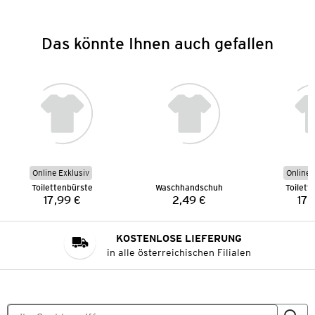
Das könnte Ihnen auch gefallen
Online Exklusiv
Online 
Toilettenbürste
Waschhandschuh
Toilett
17,99 €
2,49 €
17,
Preis:
Preis:
KOSTENLOSE LIEFERUNG
in alle österreichischen Filialen