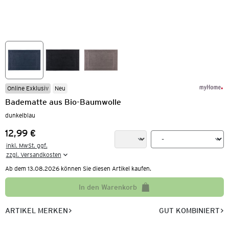
Online Exklusiv
Neu
Badematte aus Bio-Baumwolle
dunkelblau
12,99 €
Preis:
inkl. MwSt. ggf.

zzgl. Versandkosten
Ab dem 13.08.2026 können Sie diesen Artikel kaufen.
In den Warenkorb
ARTIKEL MERKEN
GUT KOMBINIERT