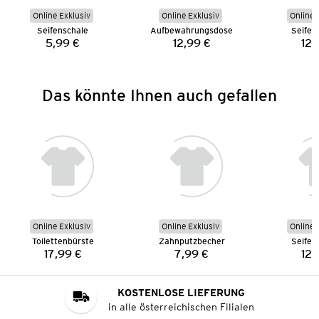
Online Exklusiv
Online Exklusiv
Online 
Seifenschale
Aufbewahrungsdose
Seifen
5,99 €
12,99 €
12,
Preis:
Preis:
Das könnte Ihnen auch gefallen
Online Exklusiv
Online Exklusiv
Online 
Toilettenbürste
Zahnputzbecher
Seifen
17,99 €
7,99 €
12,
Preis:
Preis:
KOSTENLOSE LIEFERUNG
in alle österreichischen Filialen