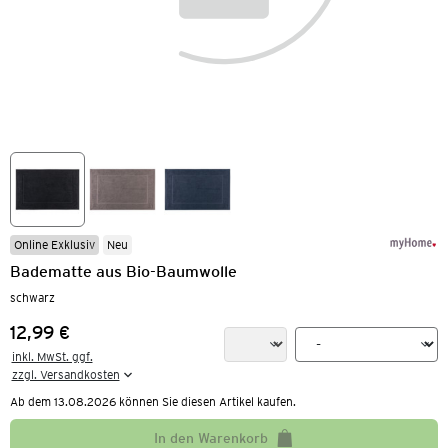
Online Exklusiv
Neu
Badematte aus Bio-Baumwolle
schwarz
12,99 €
Preis:
inkl. MwSt. ggf.

zzgl. Versandkosten
Ab dem 13.08.2026 können Sie diesen Artikel kaufen.
In den Warenkorb