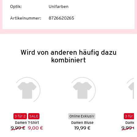
Optik
:
Unifarben
Artikelnummer
:
8726620265
Wird von anderen häufig dazu
kombiniert
3 für 2
SALE
Online Exklusiv
3 für 2
Damen T-Shirt
Damen Bluse
Damen 
9,99 €
9,00 €
19,99 €
9,99 €
Vorheriger Preis:
Neuer Preis:
Preis: