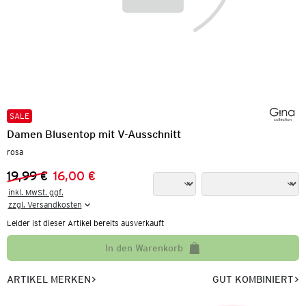
SALE
Damen Blusentop mit V-Ausschnitt
rosa
19,99 €
16,00 €
Vorheriger Preis:
Neuer Preis:
inkl. MwSt. ggf.

zzgl. Versandkosten
Leider ist dieser Artikel bereits ausverkauft
In den Warenkorb
ARTIKEL MERKEN
GUT KOMBINIERT