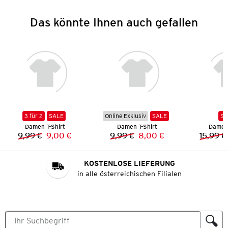
Das könnte Ihnen auch gefallen
3 für 2
SALE
Online Exklusiv
SALE
SA
Damen T-Shirt
Damen T-Shirt
Damen 
9,99 €
9,00 €
9,99 €
8,00 €
15,99 €
Vorheriger Preis:
Neuer Preis:
Vorheriger Preis:
Neuer Preis:
KOSTENLOSE LIEFERUNG
in alle österreichischen Filialen