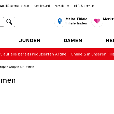
Qualitätsversprechen
Family Card
Newsletter
Hilfe & Service
Meine Filiale
Merkz
Filiale finden
en
JUNGEN
DAMEN
HE
 auf alle bereits reduzierten Artikel | Online & in unseren Fili
Großen Größen für Damen
Damen