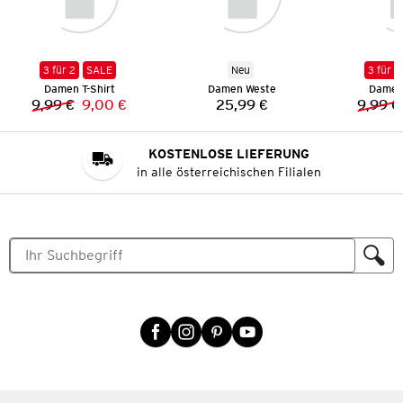
3 für 2
SALE
Neu
3 für 2
Damen T-Shirt
Damen Weste
Damen 
9,99 €
9,00 €
25,99 €
9,99 €
Vorheriger Preis:
Neuer Preis:
Preis:
KOSTENLOSE LIEFERUNG
in alle österreichischen Filialen