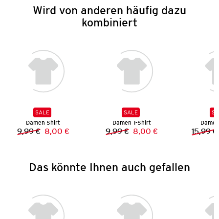
Wird von anderen häufig dazu
kombiniert
SALE
SALE
SA
Damen Shirt
Damen T-Shirt
Damen 
9,99 €
8,00 €
9,99 €
8,00 €
15,99 €
Vorheriger Preis:
Neuer Preis:
Vorheriger Preis:
Neuer Preis:
Das könnte Ihnen auch gefallen