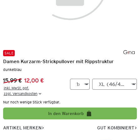
SALE
Damen Kurzarm-Strickpullover mit Rippstruktur
dunkelblau
15,99 €
12,00 €
Vorheriger Preis:
Neuer Preis:
inkl. MwSt. ggf.

zzgl. Versandkosten
Nur noch wenige Stück verfügbar.
In den Warenkorb
ARTIKEL MERKEN
GUT KOMBINIERT