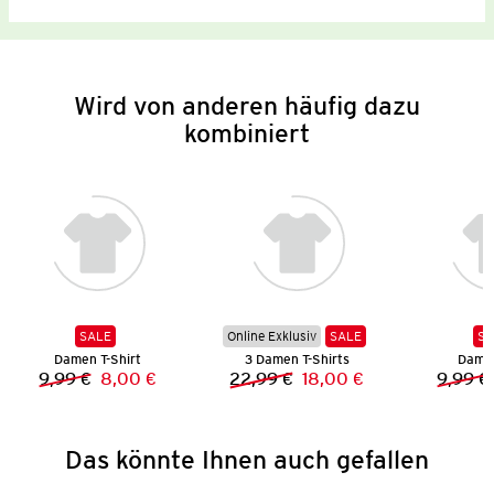
Wird von anderen häufig dazu
kombiniert
SALE
Online Exklusiv
SALE
SA
Damen T-Shirt
3 Damen T-Shirts
Damen
9,99 €
8,00 €
22,99 €
18,00 €
9,99 €
Vorheriger Preis:
Neuer Preis:
Vorheriger Preis:
Neuer Preis:
Das könnte Ihnen auch gefallen