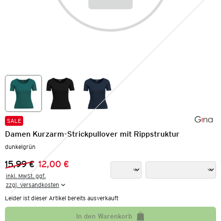
SALE
Damen Kurzarm-Strickpullover mit Rippstruktur
dunkelgrün
15,99 €
12,00 €
Vorheriger Preis:
Neuer Preis:
inkl. MwSt. ggf.

zzgl. Versandkosten
Leider ist dieser Artikel bereits ausverkauft
In den Warenkorb