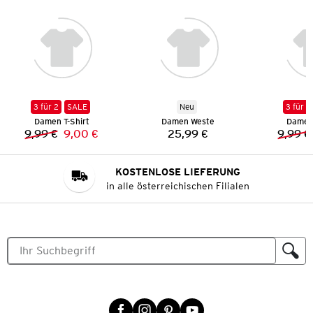
3 für 2
SALE
Neu
3 für 2
Damen T-Shirt
Damen Weste
Damen 
9,99 €
9,00 €
25,99 €
9,99 €
Vorheriger Preis:
Neuer Preis:
Preis:
KOSTENLOSE LIEFERUNG
in alle österreichischen Filialen