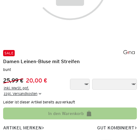
SALE
Damen Leinen-Bluse mit Streifen
bunt
25,99 €
20,00 €
Vorheriger Preis:
Neuer Preis:
inkl. MwSt. ggf.

zzgl. Versandkosten
Leider ist dieser Artikel bereits ausverkauft
In den Warenkorb
ARTIKEL MERKEN
GUT KOMBINIERT