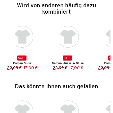
Wird von anderen häufig dazu
kombiniert
SALE
SALE
SA
Damen Bluse
Damen Musselin-Bluse
Damen
22,99 €
17,00 €
22,99 €
17,00 €
22,99 €
Vorheriger Preis:
Neuer Preis:
Vorheriger Preis:
Neuer Preis:
Das könnte Ihnen auch gefallen