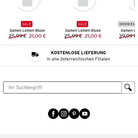
SALE
SALE
Online Exkl
Damen Leinen-Bluse
Damen Leinen-Bluse
Damen Le
25,99 €
21,00 €
25,99 €
21,00 €
39,99 €
Vorheriger Preis:
Neuer Preis:
Vorheriger Preis:
Neuer Preis:
KOSTENLOSE LIEFERUNG
in alle österreichischen Filialen