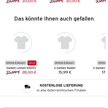
39,99 €
30,00 €
39,99 €
30,00 €
9,99 €
Vorheriger Preis:
Neuer Preis:
Vorheriger Preis:
Neuer Preis:
Das könnte Ihnen auch gefallen
Online Exklusiv
SALE
Online Exklusiv
Online 
Damen Leinen-Shorts
2 Damen Radler
2 Damen 3
35,99 €
28,00 €
15,99 €
17,
Vorheriger Preis:
Neuer Preis:
Preis:
KOSTENLOSE LIEFERUNG
in alle österreichischen Filialen