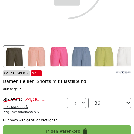
Online Exklusiv
SALE
Damen Leinen-Shorts mit Elastikbund
dunkelgrün
35,99 €
24,00 €
Vorheriger Preis:
Neuer Preis:
inkl. MwSt. ggf.

zzgl. Versandkosten
Nur noch wenige Stück verfügbar.
In den Warenkorb