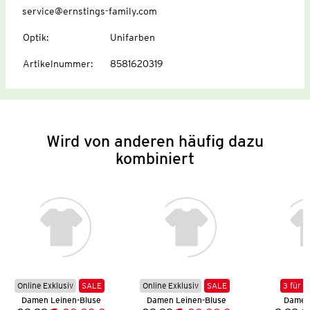
service@ernstings-family.com
Optik
:
Unifarben
Artikelnummer
:
8581620319
Wird von anderen häufig dazu
kombiniert
Online Exklusiv
SALE
Online Exklusiv
SALE
3 für 2
Damen Leinen-Bluse
Damen Leinen-Bluse
Damen 