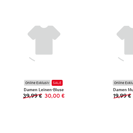
Online Exklusiv
SALE
Online Exkl
Damen Leinen-Bluse
Damen Mus
39,99 €
30,00 €
19,99 €
Vorheriger Preis:
Neuer Preis: