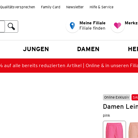
Qualitätsversprechen
Family Card
Newsletter
Hilfe & Service
Meine Filiale
Merkz
Filiale finden
en
JUNGEN
DAMEN
HE
 auf alle bereits reduzierten Artikel | Online & in unseren Fili
Online Exklusiv
SA
Damen Lein
pink