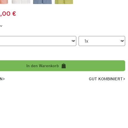
,00 €
Preis:
:
In den Warenkorb
EN
GUT KOMBINIERT