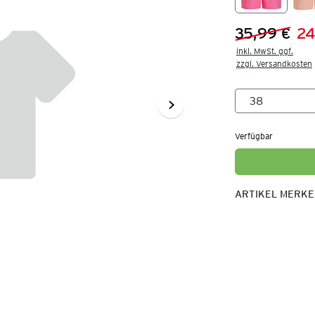
35,99 €
24
Vorheriger 
Neuer Preis
inkl. MwSt. ggf.

zzgl. Versandkosten
Verfügbar
ARTIKEL MERK