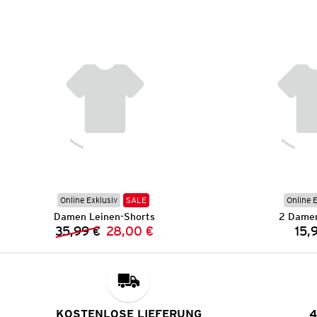
Online Exklusiv
SALE
Online 
Damen Leinen-Shorts
2 Damen
35,99 €
28,00 €
15,
Vorheriger Preis:
Neuer Preis:
KOSTENLOSE LIEFERUNG
4