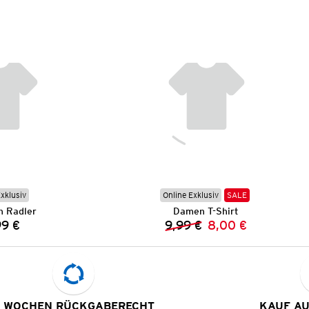
Exklusiv
Online Exklusiv
SALE
 Radler
Damen T-Shirt
99 €
9,99 €
8,00 €
Preis:
Vorheriger Preis:
Neuer Preis:
 WOCHEN RÜCKGABERECHT
KAUF A