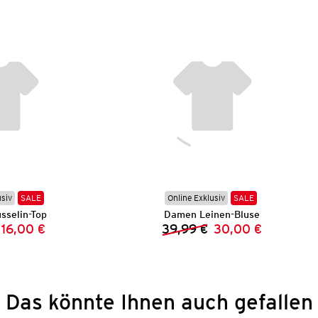
usiv
SALE
Online Exklusiv
SALE
selin-Top
Damen Leinen-Bluse
16,00 €
39,99 €
30,00 €
Vorheriger Preis:
Neuer Preis:
Vorheriger Preis:
Neuer Preis:
Das könnte Ihnen auch gefallen