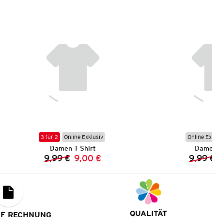
3 für 2
Online Exklusiv
Online Exkl
Damen T-Shirt
Damen 
9,99 €
9,00 €
9,99 €
Vorheriger Preis:
Neuer Preis:
QUALITÄT
UF RECHNUNG