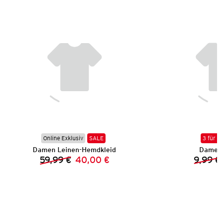
Online Exklusiv
SALE
3 für 2
Damen Leinen-Hemdkleid
Damen 
59,99 €
40,00 €
9,99 €
Vorheriger Preis:
Neuer Preis: