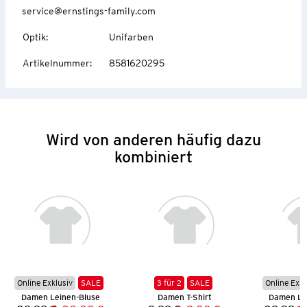
service@ernstings-family.com
Optik
:
Unifarben
Artikelnummer
:
8581620295
Wird von anderen häufig dazu
kombiniert
Online Exklusiv
SALE
3 für 2
SALE
Online Exkl
Damen Leinen-Bluse
Damen T-Shirt
Damen Le