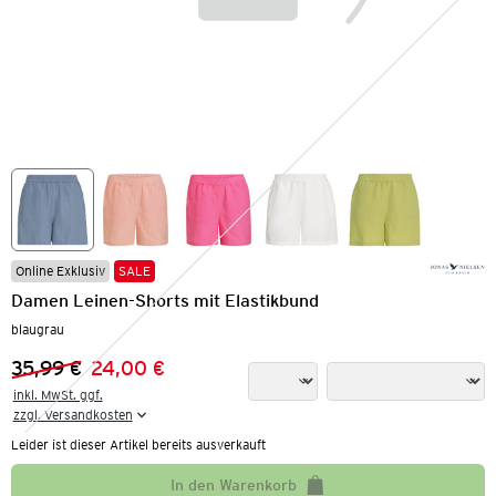
Online Exklusiv
SALE
Damen Leinen-Shorts mit Elastikbund
blaugrau
35,99 €
24,00 €
Vorheriger Preis:
Neuer Preis:
inkl. MwSt. ggf.

zzgl. Versandkosten
Leider ist dieser Artikel bereits ausverkauft
In den Warenkorb