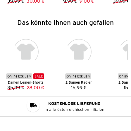
39,99 €
30,00 €
9,99 €
9,00 €
39,99 €
Vorheriger Preis:
Neuer Preis:
Vorheriger Preis:
Neuer Preis:
Das könnte Ihnen auch gefallen
Online Exklusiv
SALE
Online Exklusiv
Online 
Damen Leinen-Shorts
2 Damen Radler
2 Dame
35,99 €
28,00 €
15,99 €
15,
Vorheriger Preis:
Neuer Preis:
Preis:
KOSTENLOSE LIEFERUNG
in alle österreichischen Filialen