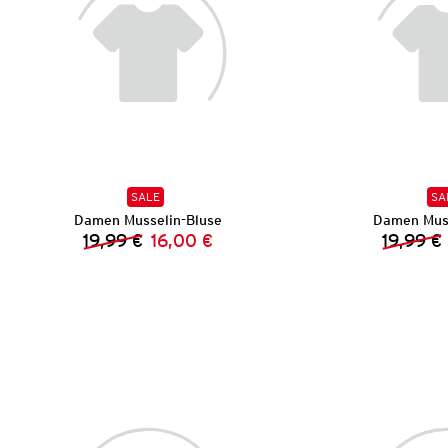
SALE
SA
Damen Musselin-Bluse
Damen Muss
19,99 €
16,00 €
19,99 €
Vorheriger Preis:
Neuer Preis: