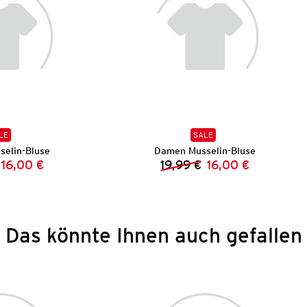
LE
SALE
elin-Bluse
Damen Musselin-Bluse
16,00 €
19,99 €
16,00 €
Vorheriger Preis:
Neuer Preis:
Vorheriger Preis:
Neuer Preis:
Das könnte Ihnen auch gefallen