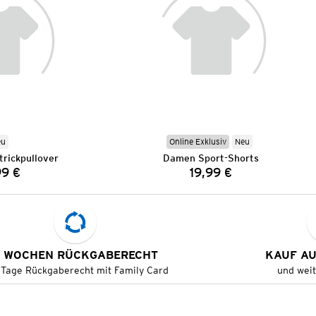
eu
Online Exklusiv
Neu
rickpullover
Damen Sport-Shorts
99 €
19,99 €
Preis:
Preis:
 WOCHEN RÜCKGABERECHT
KAUF A
 Tage Rückgaberecht mit Family Card
und wei