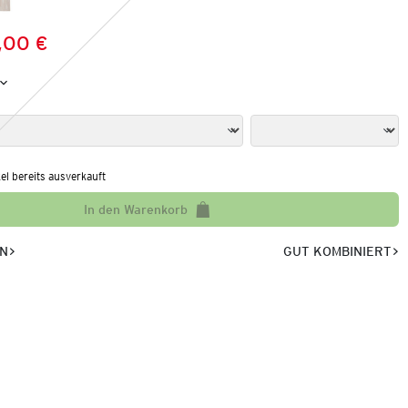
,00 €
Preis:
:
kel bereits ausverkauft
In den Warenkorb
EN
GUT KOMBINIERT