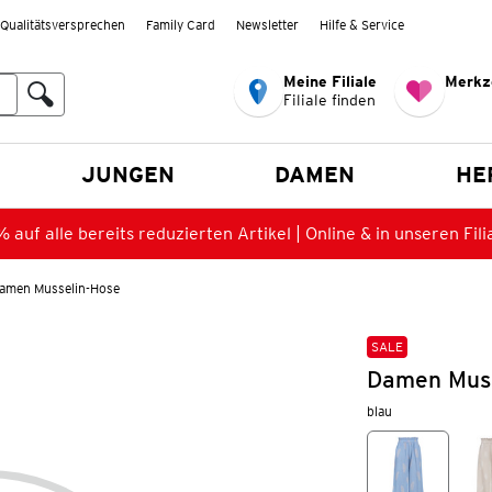
Qualitätsversprechen
Family Card
Newsletter
Hilfe & Service
Meine Filiale
Merkz
Filiale finden
en
JUNGEN
DAMEN
HE
 auf alle bereits reduzierten Artikel | Online & in unseren Fili
amen Musselin-Hose
SALE
Damen Muss
blau