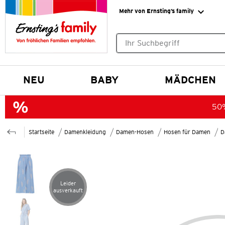
Mehr von Ernsting’s family
Keine Suchvorschläge gefund
NEU
BABY
MÄDCHEN
50%
Startseite
Damenkleidung
Damen-Hosen
Hosen für Damen
D
Leider
Artikel leider ausverkauft
ausverkauft