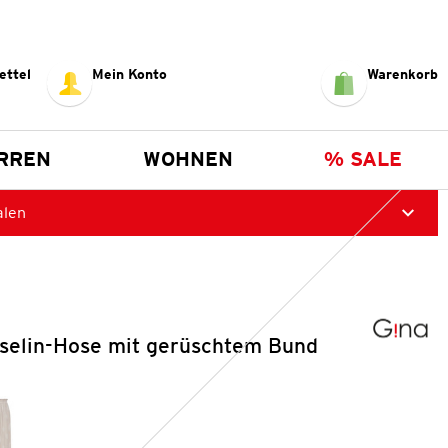
ettel
Mein Konto
Warenkorb
RREN
WOHNEN
% SALE
alen
elin-Hose mit gerüschtem Bund