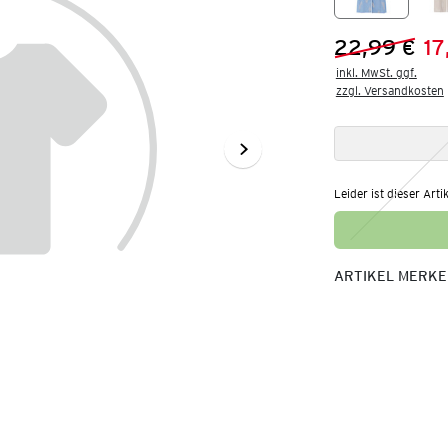
22,99 €
17
Vorheriger 
Neuer Preis
inkl. MwSt. ggf.

zzgl. Versandkosten
Leider ist dieser Arti
ARTIKEL MERK