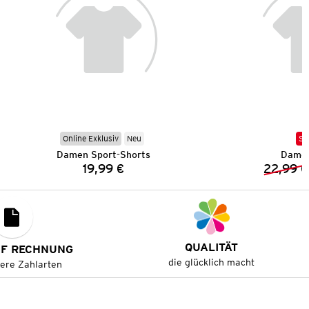
Online Exklusiv
Neu
SA
Damen Sport-Shorts
Damen
19,99 €
22,99 €
Preis:
QUALITÄT
UF RECHNUNG
die glücklich macht
tere Zahlarten