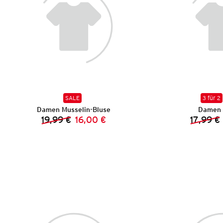
SALE
3 für 2
Damen Musselin-Bluse
Damen 
19,99 €
16,00 €
17,99 €
Vorheriger Preis:
Neuer Preis: