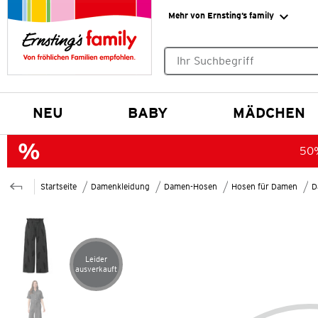
Mehr von Ernsting’s family
Keine Suchvorschläge gefund
NEU
BABY
MÄDCHEN
50%
Startseite
Damenkleidung
Damen-Hosen
Hosen für Damen
D
Leider
Artikel leider ausverkauft
ausverkauft