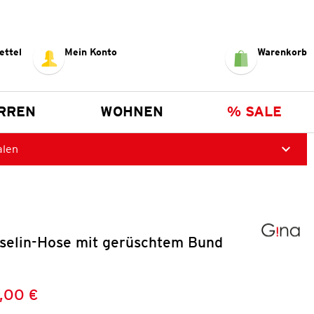
ettel
Mein Konto
Warenkorb
RREN
WOHNEN
% SALE
alen
elin-Hose mit gerüschtem Bund
,00 €
Preis:
: