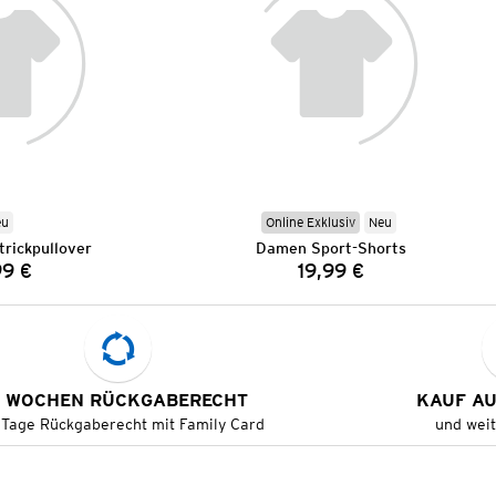
eu
Online Exklusiv
Neu
rickpullover
Damen Sport-Shorts
99 €
19,99 €
Preis:
Preis:
 WOCHEN RÜCKGABERECHT
KAUF A
 Tage Rückgaberecht mit Family Card
und wei