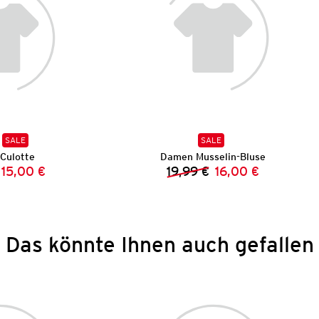
SALE
SALE
Culotte
Damen Musselin-Bluse
15,00 €
19,99 €
16,00 €
Vorheriger Preis:
Neuer Preis:
Vorheriger Preis:
Neuer Preis:
Das könnte Ihnen auch gefallen