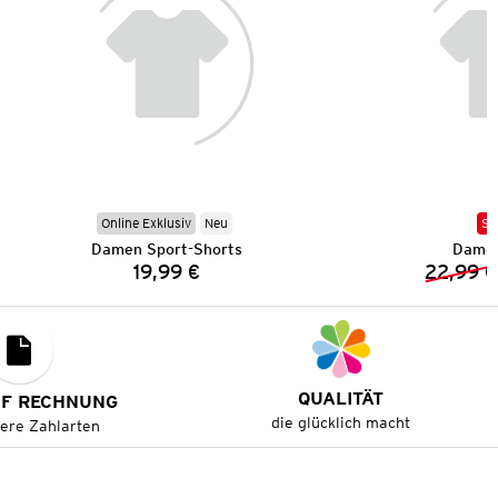
Online Exklusiv
Neu
SA
Damen Sport-Shorts
Damen
19,99 €
22,99 €
Preis:
QUALITÄT
UF RECHNUNG
die glücklich macht
tere Zahlarten