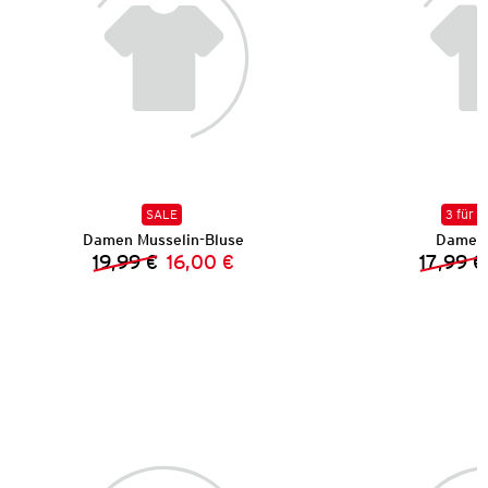
SALE
3 für 2
Damen Musselin-Bluse
Damen 
19,99 €
16,00 €
17,99 €
Vorheriger Preis:
Neuer Preis: