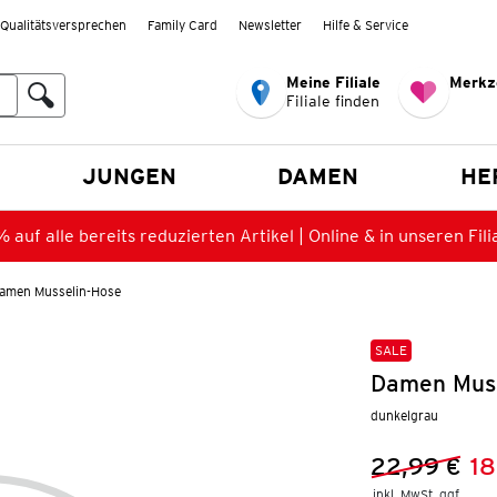
Qualitätsversprechen
Family Card
Newsletter
Hilfe & Service
Meine Filiale
Merkz
Filiale finden
en
JUNGEN
DAMEN
HE
 auf alle bereits reduzierten Artikel | Online & in unseren Fili
amen Musselin-Hose
SALE
Damen Muss
dunkelgrau
22,99 €
18
Vorheriger 
Neuer Preis
inkl. MwSt. ggf.
