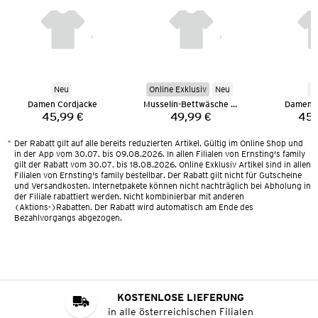
Neu
Online Exklusiv
Neu
N
Damen Cordjacke
Musselin-Bettwäsche 135 x 200 cm
Damen C
45,99 €
49,99 €
45,
Preis:
Preis:
*
Der Rabatt gilt auf alle bereits reduzierten Artikel. Gültig im Online Shop und
in der App vom 30.07. bis 09.08.2026. In allen Filialen von Ernsting's family
gilt der Rabatt vom 30.07. bis 18.08.2026. Online Exklusiv Artikel sind in allen
Filialen von Ernsting's family bestellbar. Der Rabatt gilt nicht für Gutscheine
und Versandkosten. Internetpakete können nicht nachträglich bei Abholung in
der Filiale rabattiert werden. Nicht kombinierbar mit anderen
(Aktions-)Rabatten. Der Rabatt wird automatisch am Ende des
Bezahlvorgangs abgezogen.
KOSTENLOSE LIEFERUNG
in alle österreichischen Filialen