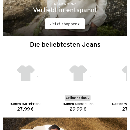
DAMENMODE
Verliebt in entspannt
Jetzt shoppen
Die beliebtesten Jeans
Online Exklusiv
Damen Barrel-Hose
Damen Mom-Jeans
Damen Wid
27,99 €
29,99 €
27,
Preis:
Preis: