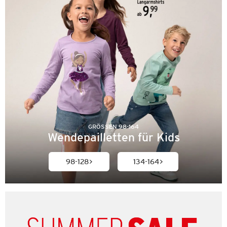
GRÖSSEN 98-164
Wendepailletten für Kids
98-128
134-164