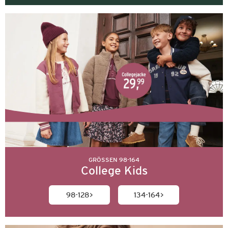
GRÖSSEN 98-164
College Kids
98-128
134-164