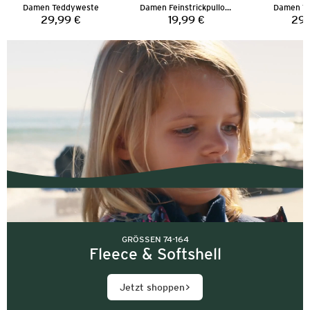
Damen Teddyweste
Damen Feinstrickpullover
Damen T
29,99 €
19,99 €
29,
Preis:
Preis:
GRÖSSEN 74-164
Fleece & Softshell
Jetzt shoppen